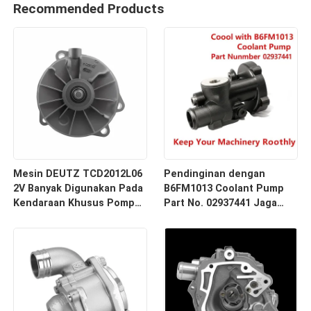
Recommended Products
Mesin DEUTZ TCD2012L06
Pendinginan dengan
2V Banyak Digunakan Pada
B6FM1013 Coolant Pump
Kendaraan Khusus Pompa
Part No. 02937441 Jaga
Pendingin Mesin Nomor
mesin Anda berjalan lancar
Bagian 02937441 B6FM1013
BF4M1013