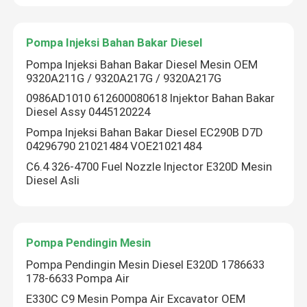
Tentang kami
Pompa Injeksi Bahan Bakar Diesel
Pompa Injeksi Bahan Bakar Diesel Mesin OEM
9320A211G / 9320A217G / 9320A217G
Tur Pabrik
0986AD1010 612600080618 Injektor Bahan Bakar
Diesel Assy 0445120224
Kontrol kualitas
Pompa Injeksi Bahan Bakar Diesel EC290B D7D
04296790 21021484 VOE21021484
C6.4 326-4700 Fuel Nozzle Injector E320D Mesin
Hubungi kami
Diesel Asli
Berita
Pompa Pendingin Mesin
Permintaan Penawaran
Pompa Pendingin Mesin Diesel E320D 1786633
178-6633 Pompa Air
E330C C9 Mesin Pompa Air Excavator OEM
Suku Cadang Ekskavator