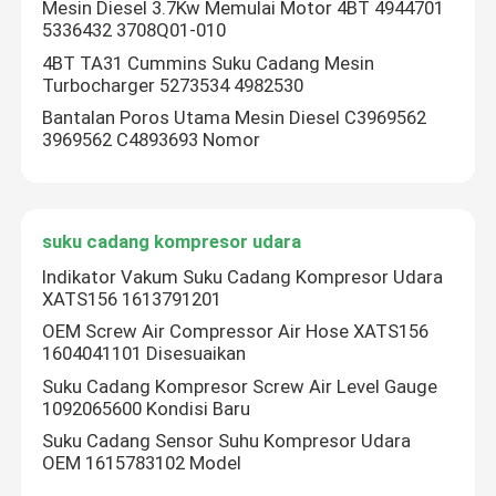
Mesin Diesel 3.7Kw Memulai Motor 4BT 4944701
5336432 3708Q01-010
4BT TA31 Cummins Suku Cadang Mesin
Turbocharger 5273534 4982530
Bantalan Poros Utama Mesin Diesel C3969562
3969562 C4893693 Nomor
suku cadang kompresor udara
Indikator Vakum Suku Cadang Kompresor Udara
XATS156 1613791201
OEM Screw Air Compressor Air Hose XATS156
Rumah
1604041101 Disesuaikan
Suku Cadang Kompresor Screw Air Level Gauge
1092065600 Kondisi Baru
Produk
Suku Cadang Sensor Suhu Kompresor Udara
OEM 1615783102 Model
Video