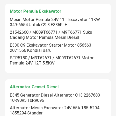
Motor Pemula Ekskavator
Pompa Pendingin Mesin
Mesin Motor Pemula 24V 11T Excavator 11KW
349-6554 Untuk C9.3 E336FLH
Turbocharger ekskavator
21542660 / M009T66771 / M9T66771 Suku
Cadang Motor Pemula Mesin Diesel
E330 C9 Ekskavator Starter Motor 856563
Motor Pemula Ekskavator
2071556 Kondisi Baru
STR5180 / M9T62671 / M009T62671 Motor
Alternator Genset Diesel
Pemula 24V 12T 5.5KW
Pompa hidrolik ekskavator
Alternator Genset Diesel
KIT SEAL Ekskavator
E345 Generator Diesel Alternator C13 2267683
10R9095 10R9096
Alternator Mesin Excavator 24V 65A 185-5294
Suku Cadang Genset Diesel
1855294 Standar