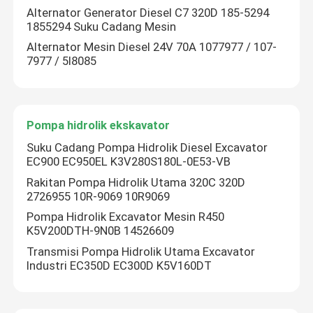
Alternator Generator Diesel C7 320D 185-5294
1855294 Suku Cadang Mesin
Suku Cadang Forklift
Alternator Mesin Diesel 24V 70A 1077977 / 107-
7977 / 5I8085
Pompa hidrolik ekskavator
Suku Cadang Pompa Hidrolik Diesel Excavator
EC900 EC950EL K3V280S180L-0E53-VB
Rakitan Pompa Hidrolik Utama 320C 320D
2726955 10R-9069 10R9069
Pompa Hidrolik Excavator Mesin R450
K5V200DTH-9N0B 14526609
Transmisi Pompa Hidrolik Utama Excavator
Industri EC350D EC300D K5V160DT