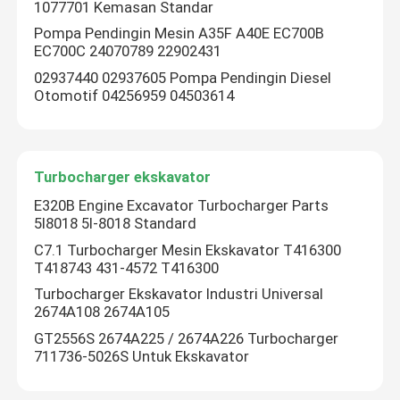
1077701 Kemasan Standar
Pompa Pendingin Mesin A35F A40E EC700B
Suku Cadang KUCING
EC700C 24070789 22902431
02937440 02937605 Pompa Pendingin Diesel
Otomotif 04256959 04503614
Suku cadang mesin
Suku Cadang Mesin Perkins
Turbocharger ekskavator
E320B Engine Excavator Turbocharger Parts
Suku Cadang Mesin Deutz
5I8018 5I-8018 Standard
C7.1 Turbocharger Mesin Ekskavator T416300
T418743 431-4572 T416300
Suku Cadang Mesin Cummins
Turbocharger Ekskavator Industri Universal
2674A108 2674A105
suku cadang kompresor udara
GT2556S 2674A225 / 2674A226 Turbocharger
711736-5026S Untuk Ekskavator
Pompa Injeksi Bahan Bakar Diesel