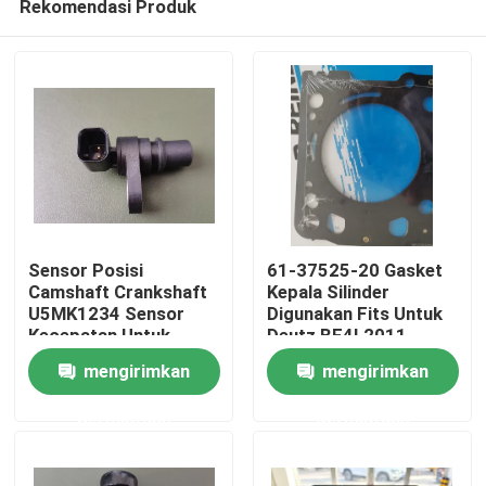
Rekomendasi Produk
Sensor Posisi
61-37525-20 Gasket
Camshaft Crankshaft
Kepala Silinder
U5MK1234 Sensor
Digunakan Fits Untuk
Kecepatan Untuk
Deutz BF4L2011
Rumah
Perkins BK BL BM
BF4LM2011 Mesin
mengirimkan
mengirimkan
Doosan DT 160 210
Diesel suku cadang
Produk
permintaan
permintaan
Video