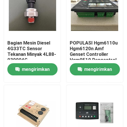
Tentang kami
Tur Pabrik
Bagian Mesin Diesel
POPULASI Hgm6110u
4G33TC Sensor
Hgm6120n Amf
Kontrol kualitas
Tekanan Minyak 4L88-
Genset Controller
030004G
Hgm9510 Pengontrol
Generator Diesel
mengirimkan
mengirimkan
Hubungi kami
permintaan
permintaan
Berita
Permintaan Penawaran
Suku Cadang Ekskavator