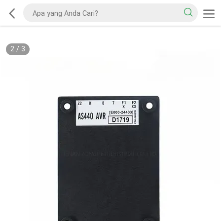
2
/
3