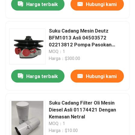
Harga terbaik
Hubungi kami
Suku Cadang Mesin Deutz
BFM1013 Asli 04503572
02213812 Pompa Pasokan
Bahan Bakar
MOQ：1
Harga：$300.00
Harga terbaik
Hubungi kami
Suku Cadang Filter Oli Mesin
Diesel Asli 01174421 Dengan
Kemasan Netral
MOQ：1
Harga：$10.00