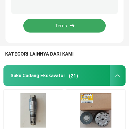
Pompa Pendingin Mesin
Turbocharger ekskavator
Motor Pemula Ekskavator
KATEGORI LAINNYA DARI KAMI
Alternator Genset Diesel
Suku Cadang Ekskavator
(21)
Pompa hidrolik ekskavator
KIT SEAL Ekskavator
Suku Cadang Genset Diesel