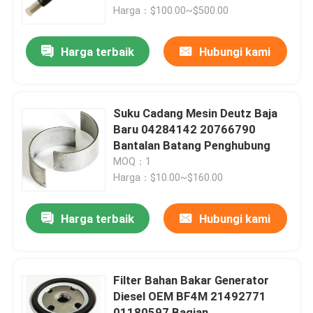
Harga：$100.00~$500.00
Tentang kami
Harga terbaik
Hubungi kami
Tur Pabrik
Suku Cadang Mesin Deutz Baja
Kontrol kualitas
Baru 04284142 20766790
Bantalan Batang Penghubung
MOQ：1
Hubungi kami
Harga：$10.00~$160.00
Berita
Harga terbaik
Hubungi kami
Permintaan Penawaran
Filter Bahan Bakar Generator
Diesel OEM BF4M 21492771
Suku Cadang Ekskavator
01180597 Bagian