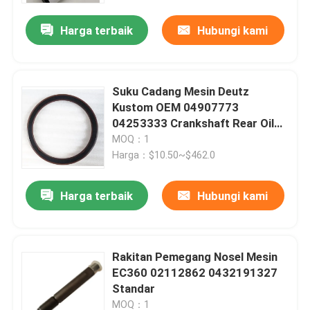
Harga terbaik
Hubungi kami
Suku Cadang Mesin Deutz
Kustom OEM 04907773
04253333 Crankshaft Rear Oil
Seal
MOQ：1
Harga：$10.50~$462.0
Harga terbaik
Hubungi kami
Rumah
Rakitan Pemegang Nosel Mesin
Produk
EC360 02112862 0432191327
Standar
Video
MOQ：1