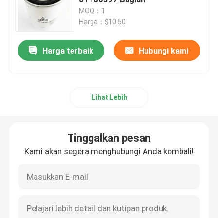
MOQ：1
Harga：$10.50
Suku Cadang KUCING
Harga terbaik
Hubungi kami
Suku cadang mesin
Suku Cadang Mesin Perkins
Lihat Lebih
Suku Cadang Mesin Deutz
Tinggalkan pesan
Suku Cadang Mesin Cummins
Kami akan segera menghubungi Anda kembali!
suku cadang kompresor udara
Pompa Injeksi Bahan Bakar Diesel