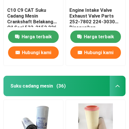
C10 C9 CAT Suku
Engine Intake Valve
Cadang Mesin
Exhaust Valve Parts
Crankshaft Belakang
252-7802 224-3030
Oil Seal 533-2152 226-
Disesuaikan
4757 2264757
Harga terbaik
Harga terbaik
Hubungi kami
Hubungi kami
Suku cadang mesin
(36)