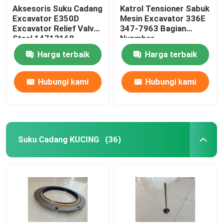
Aksesoris Suku Cadang
Katrol Tensioner Sabuk
Excavator E350D
Mesin Excavator 336E
Suku Cadang Forklift
Excavator Relief Valve
347-7963 Bagian
Steel 14713168
Nunmber
Harga terbaik
Harga terbaik
Hubungi kami
Hubungi kami
Suku Cadang KUCING
(36)