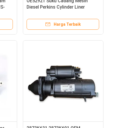
gam
OE52921 Suku Cadang Mesin
S-
Diesel Perkins Cylinder Liner
Disesuaikan
Harga Terbaik