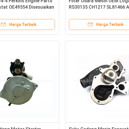
4-4 Perkins Engine Parts
Filter Udara Mesin OEM Lo
tat OE49554 Disesuaikan
RS30135 CH1217 SL81466 A
67190-S P78-5609
Harga Terbaik
Harga Terbaik