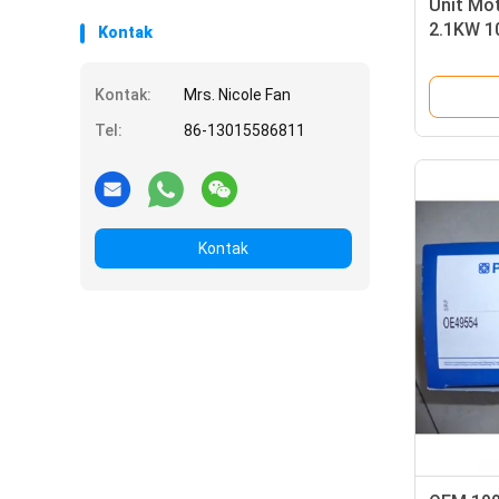
Unit Mot
2.1KW 1
Kontak
2873A0
Kontak:
Mrs. Nicole Fan
Tel:
86-13015586811
Kontak