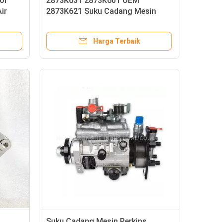
or
2873K631 2873K601 OEM
ir
2873K621 Suku Cadang Mesin
Perakitan Motor Starter
Harga Terbaik
Suku Cadang Mesin Perkins