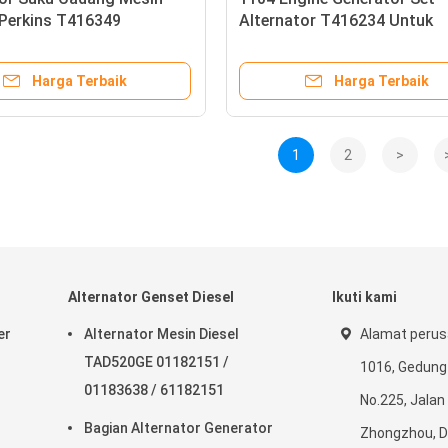
 Perkins T416349
Alternator T416234 Untuk
ikan
Perbaikan Engine Rebuild Kit
Harga Terbaik
Harga Terbaik
1
2
>
Alternator Genset Diesel
Ikuti kami
er
Alternator Mesin Diesel
Alamat perus
TAD520GE 01182151 /
1016, Gedung
01183638 / 61182151
No.225, Jalan
Bagian Alternator Generator
Zhongzhou, Dis