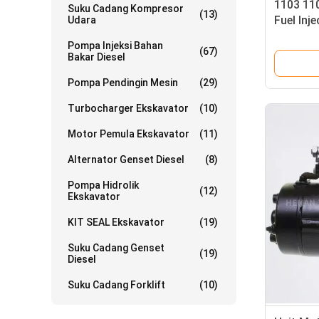
1103 110
Suku Cadang Kompresor
(13)
Fuel Inj
Udara
Standar
Pompa Injeksi Bahan
(67)
Bakar Diesel
Pompa Pendingin Mesin
(29)
Turbocharger Ekskavator
(10)
Motor Pemula Ekskavator
(11)
Alternator Genset Diesel
(8)
Pompa Hidrolik
(12)
Ekskavator
KIT SEAL Ekskavator
(19)
Suku Cadang Genset
(19)
Diesel
Suku Cadang Forklift
(10)