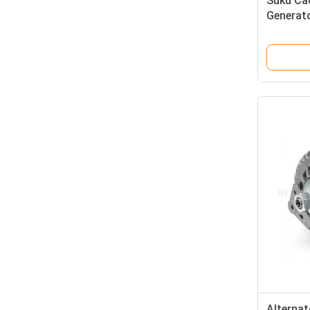
Suku Ca
Generato
Mesin T
Alterna