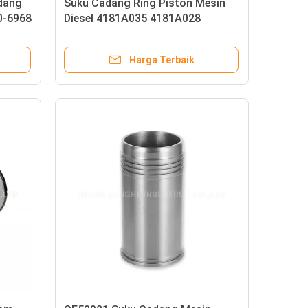
dang
Suku Cadang Ring Piston Mesin
0-6968
Diesel 4181A035 4181A028
4222723M91
Harga Terbaik