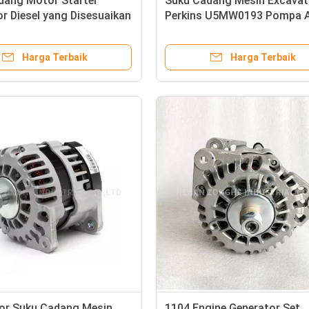
dang Motor Starter
Suku Cadang Mesin Excavat
r Diesel yang Disesuaikan
Perkins U5MW0193 Pompa A
400268
U5MW0189 U5MW0192 CE
Harga Terbaik
Harga Terbaik
tor Suku Cadang Mesin
1104 Engine Generator Set