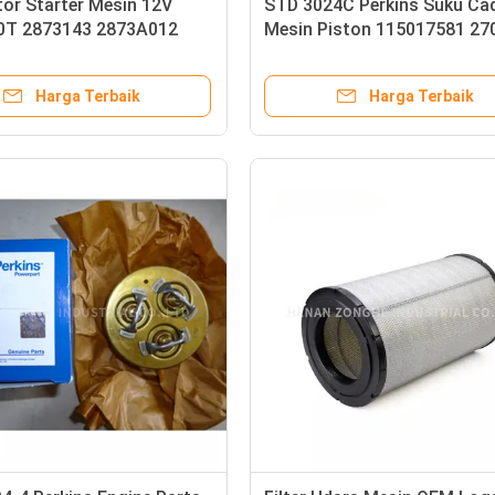
or Starter Mesin 12V
STD 3024C Perkins Suku Ca
0T 2873143 2873A012
Mesin Piston 115017581 27
17
2706968
Harga Terbaik
Harga Terbaik