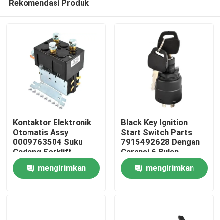
Rekomendasi Produk
Kontaktor Elektronik
Black Key Ignition
Otomatis Assy
Start Switch Parts
0009763504 Suku
7915492628 Dengan
Cadang Forklift
Garansi 6 Bulan
Rumah
mengirimkan
mengirimkan
Produk
permintaan
permintaan
Video