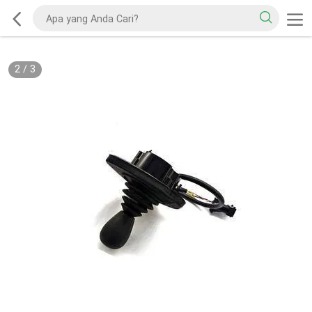
2
/
3