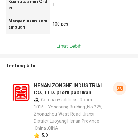
Kuantitas min Ord
1
er
Menyediakan kem
100 pcs
ampuan
Lihat Lebih
Tentang kita
HENAN ZONGHE INDUSTRIAL
CO., LTD. profil pabrikan
Company address: Room
1016，Yongbang Building ,No.225,
Zhongzhou West Road, Jianxi
District,Luoyang,Henan Province
,China ,CINA
5.0