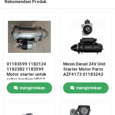
Rekomendasi Produk
01183599 1182124
Mesin Diesel 24V Unit
1182382 1183599
Starter Motor Parts
Motor starter untuk
AZF4173 01183243
roller tandem HD12
Rumah
HD10 HD70 HD75
mengirimkan
mengirimkan
Mesin
Produk
permintaan
permintaan
Video