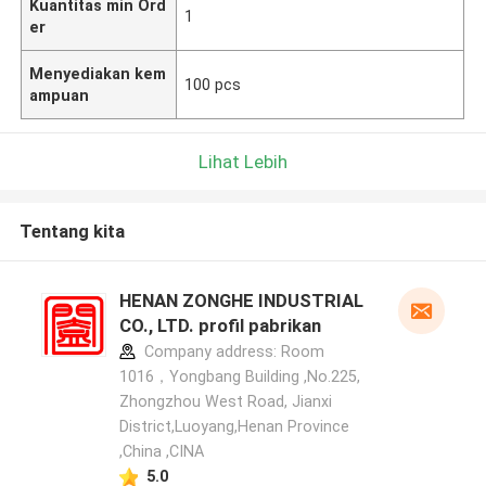
Kuantitas min Ord
1
er
Menyediakan kem
100 pcs
ampuan
Lihat Lebih
Tentang kita
HENAN ZONGHE INDUSTRIAL
CO., LTD. profil pabrikan
Company address: Room
1016，Yongbang Building ,No.225,
Zhongzhou West Road, Jianxi
District,Luoyang,Henan Province
,China ,CINA
5.0