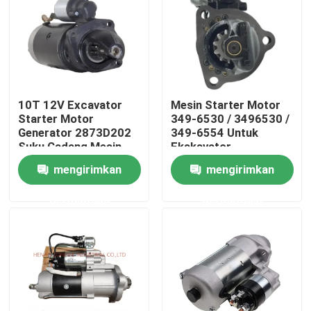
Tentang kami
Tur Pabrik
10T 12V Excavator
Mesin Starter Motor
Starter Motor
349-6530 / 3496530 /
Kontrol kualitas
Generator 2873D202
349-6554 Untuk
Suku Cadang Mesin
Ekskavator
mengirimkan
mengirimkan
Hubungi kami
permintaan
permintaan
Berita
Permintaan Penawaran
Suku Cadang Ekskavator