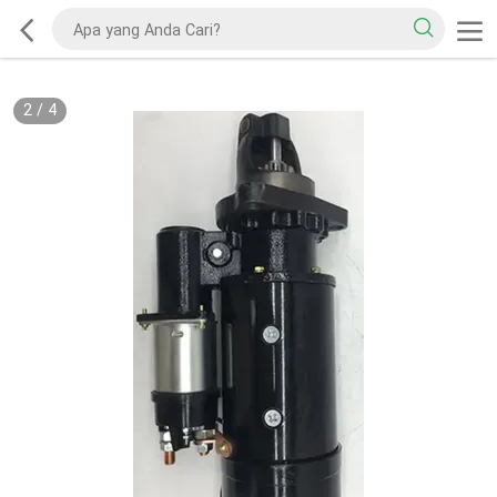
2
/
4