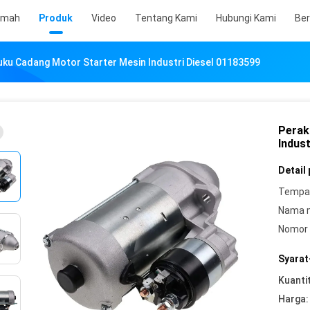
umah
Produk
Video
Tentang Kami
Hubungi Kami
Ber
uku Cadang Motor Starter Mesin Industri Diesel 01183599
Perak
Indust
Detail
Tempat
Nama 
Nomor 
Syarat
Kuanti
Harga: