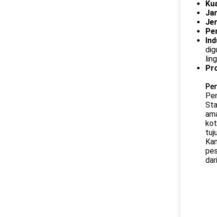
Kua
Ja
Jen
Pe
Ind
dig
lin
Pr
Pe
Pe
Sta
ama
kot
tuj
Kam
pes
dar