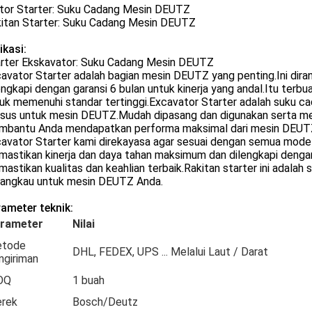
or Starter: Suku Cadang Mesin DEUTZ
itan Starter: Suku Cadang Mesin DEUTZ
ikasi:
rter Ekskavator: Suku Cadang Mesin DEUTZ
avator Starter adalah bagian mesin DEUTZ yang penting.Ini di
engkapi dengan garansi 6 bulan untuk kinerja yang andal.Itu terbua
uk memenuhi standar tertinggi.Excavator Starter adalah suku ca
sus untuk mesin DEUTZ.Mudah dipasang dan digunakan serta memb
bantu Anda mendapatkan performa maksimal dari mesin DEUTZ
avator Starter kami direkayasa agar sesuai dengan semua mode
astikan kinerja dan daya tahan maksimum dan dilengkapi dengan g
astikan kualitas dan keahlian terbaik.Rakitan starter ini adalah
jangkau untuk mesin DEUTZ Anda.
ameter teknik:
rameter
Nilai
tode
DHL, FEDEX, UPS ... Melalui Laut / Darat
ngiriman
OQ
1 buah
rek
Bosch/Deutz