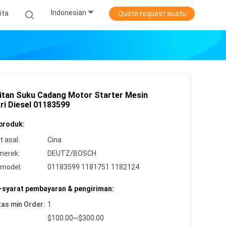
Indonesian
ita
Quote request suatu
itan Suku Cadang Motor Starter Mesin
ri Diesel 01183599
 produk:
 asal:
Cina
merek:
DEUTZ/BOSCH
model:
01183599 1181751 1182124
-syarat pembayaran & pengiriman:
tas min Order:
1
$100.00~$300.00