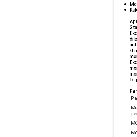
Mot
Rak
Apl
Sta
Exc
dil
unt
khu
mem
Exc
mem
mem
ter
Par
Pa
Me
pe
M
Me