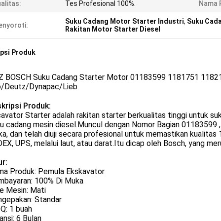
alitas:
Tes Profesional 100%.
Nama 
Suku Cadang Motor Starter Industri
,
Suku Cada
nyoroti:
Rakitan Motor Starter Diesel
psi Produk
 BOSCH Suku Cadang Starter Motor 01183599 1181751 11821
/Deutz/Dynapac/Lieb
kripsi Produk:
avator Starter adalah rakitan starter berkualitas tinggi untuk
u cadang mesin diesel.Muncul dengan Nomor Bagian 01183599
a, dan telah diuji secara profesional untuk memastikan kualit
EX, UPS, melalui laut, atau darat.Itu dicap oleh Bosch, yang mer
ur:
a Produk: Pemula Ekskavator
mbayaran: 100% Di Muka
e Mesin: Mati
gepakan: Standar
Q: 1 buah
ansi: 6 Bulan