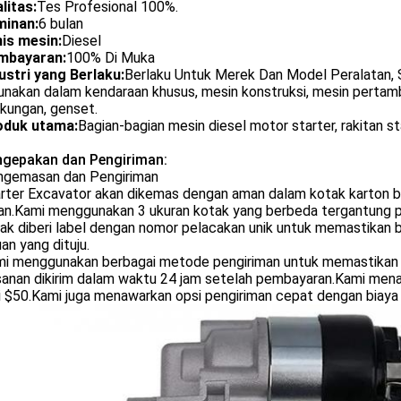
litas:
Tes Profesional 100%.
minan:
6 bulan
is mesin:
Diesel
mbayaran:
100% Di Muka
ustri yang Berlaku:
Berlaku Untuk Merek Dan Model Peralatan,
unakan dalam kendaraan khusus, mesin konstruksi, mesin pertamb
gkungan, genset.
oduk utama:
Bagian-bagian mesin diesel motor starter, rakitan st
ngepakan dan Pengiriman:
ngemasan dan Pengiriman
rter Excavator akan dikemas dengan aman dalam kotak karton 
n.Kami menggunakan 3 ukuran kotak yang berbeda tergantung pa
ak diberi label dengan nomor pelacakan unik untuk memastikan 
uan yang dituju.
i menggunakan berbagai metode pengiriman untuk memastikan
anan dikirim dalam waktu 24 jam setelah pembayaran.Kami menaw
i $50.Kami juga menawarkan opsi pengiriman cepat dengan biaya