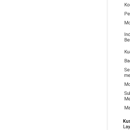
Ko
Pe
Mo
In
Be
Ku
Ba
Se
me
Mo
Su
Me
Ma
Ku
Lay