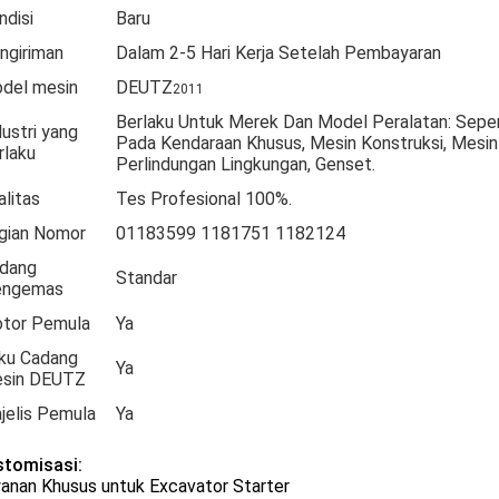
ndisi
Baru
ngiriman
Dalam 2-5 Hari Kerja Setelah Pembayaran
del mesin
DEUTZ
2011
Berlaku Untuk Merek Dan Model Peralatan: Sepe
dustri yang
Pada Kendaraan Khusus, Mesin Konstruksi, Mesin
rlaku
Perlindungan Lingkungan, Genset.
alitas
Tes Profesional 100%.
gian Nomor
01183599 1181751 1182124
dang
Standar
ngemas
tor Pemula
Ya
ku Cadang
Ya
sin DEUTZ
jelis Pemula
Ya
stomisasi:
anan Khusus untuk Excavator Starter