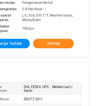
n rincian:
Pengemasan Netral
pengiriman:
5-8 Hari Kerja
-syarat
L/C, D/A, D/P, T/T, Western Union,
yaran:
MoneyGram
diakan
100 pcs
puan:
arga Terbaik
Kontak
e
DHL, FEDEX, UPS ... Melalui Laut /
iman:
Darat
Mesin:
DEUTZ 2011