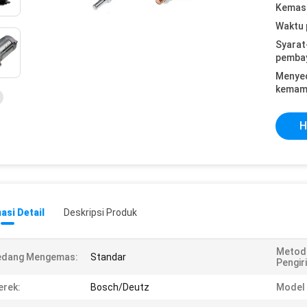
Kemasa
Waktu 
Syarat
pemba
Menye
kemam
H
asi Detail
Deskripsi Produk
Metod
edang Mengemas:
Standar
Pengir
rek:
Bosch/Deutz
Model 