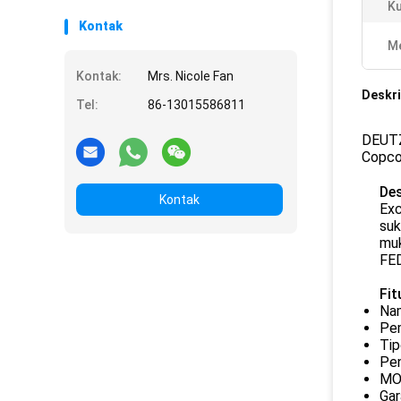
Ku
Kontak
Me
Kontak:
Mrs. Nicole Fan
Deskri
Tel:
86-13015586811
DEUTZ
Copco
Des
Kontak
Exc
suk
muk
FED
Fit
Nam
Pe
Tip
Pen
MO
Gar