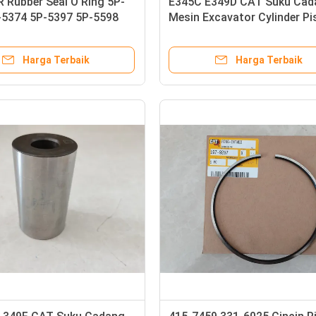
 Rubber Seal O Ring 5P-
E345C E349D CAT Suku Cad
-5374 5P-5397 5P-5598
Mesin Excavator Cylinder Pi
339-8176 322-0329
Harga Terbaik
Harga Terbaik