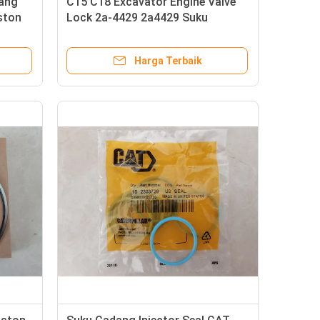
ang
C15 C18 Excavator Engine Valve
ston
Lock 2a-4429 2a4429 Suku
Cadang Mesin Konstruksi
Harga Terbaik