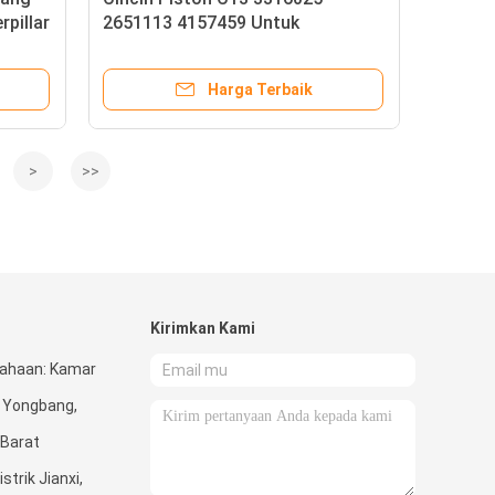
rpillar
2651113 4157459 Untuk
Caterpillar 345C 345D 349D
Harga Terbaik
>
>>
Kirimkan Kami
ahaan: Kamar
 Yongbang,
 Barat
trik Jianxi,