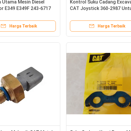
n Utama Mesin Diesel
Kontrol Suku Cadang Excav
or E349 E349F 243-6717
CAT Joystick 360-2987 Unt
4
Motor Grader 120K
Harga Terbaik
Harga Terbaik