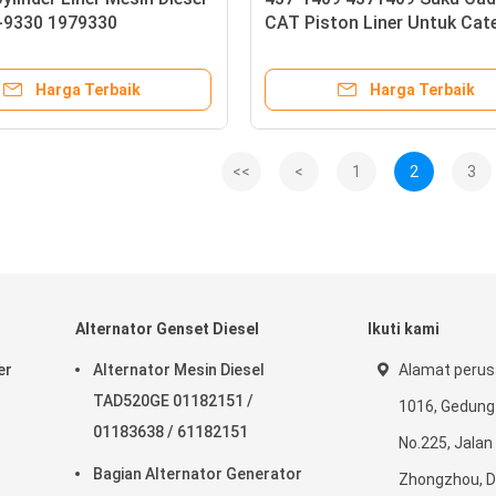
-9330 1979330
CAT Piston Liner Untuk Cate
ikan
C12 C10
Harga Terbaik
Harga Terbaik
<<
<
1
2
3
Alternator Genset Diesel
Ikuti kami
er
Alternator Mesin Diesel
Alamat perus
TAD520GE 01182151 /
1016, Gedung
01183638 / 61182151
No.225, Jalan
Bagian Alternator Generator
Zhongzhou, Dis