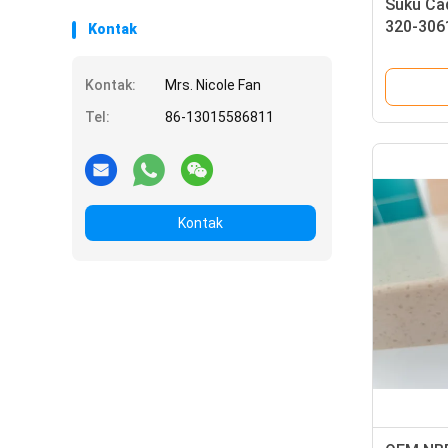
Suku Ca
320-306
Kontak
Engine
Kontak:
Mrs. Nicole Fan
Tel:
86-13015586811
Kontak