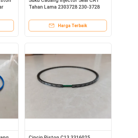
iston
Suku Cadang Injector Seal CAT
ar
Tahan Lama 2303728 230-3728
Disesuaikan
Harga Terbaik
dang
Cincin Piston C13 3316025