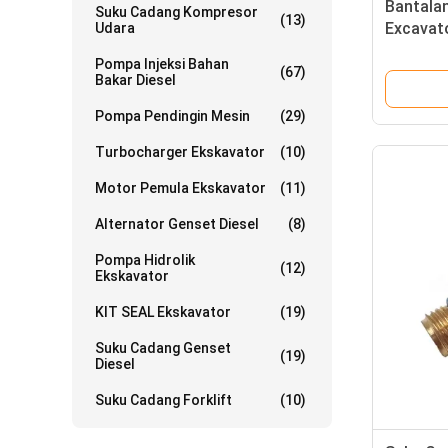
Bantala
Suku Cadang Kompresor
(13)
Excavat
Udara
246-314
Pompa Injeksi Bahan
(67)
Bakar Diesel
Pompa Pendingin Mesin
(29)
Turbocharger Ekskavator
(10)
Motor Pemula Ekskavator
(11)
Alternator Genset Diesel
(8)
Pompa Hidrolik
(12)
Ekskavator
KIT SEAL Ekskavator
(19)
Suku Cadang Genset
(19)
Diesel
Suku Cadang Forklift
(10)