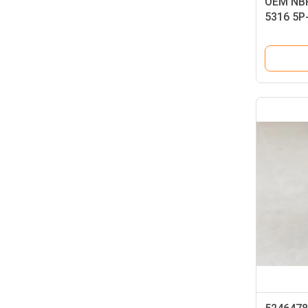
OEM NBR
5316 5P
5P-5599