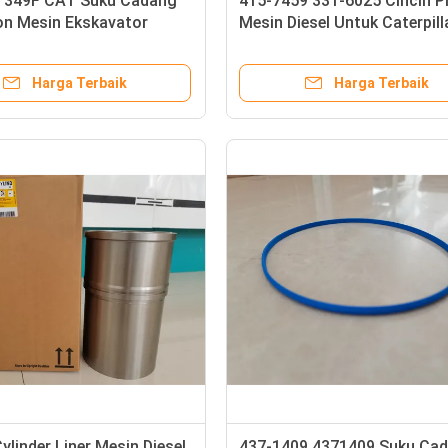
 349F CAT Suku Cadang
415-7459 331-6025 Cincin P
on Mesin Ekskavator
Mesin Diesel Untuk Caterpill
k
345C 345D 349D
Harga Terbaik
Harga Terbaik
ylinder Liner Mesin Diesel
437-1409 4371409 Suku Ca