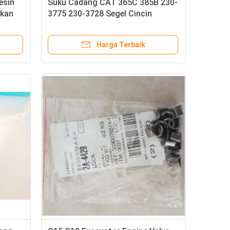
esin
Suku Cadang CAT 365C 385B 230-
ikan
3775 230-3728 Segel Cincin
Injektor
Harga Terbaik