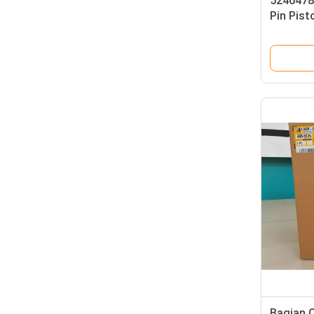
5246478
Pin Pist
Hidrauli
Bagian C