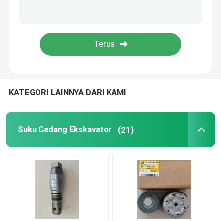
Pompa Pendingin Mesin
Turbocharger ekskavator
Motor Pemula Ekskavator
KATEGORI LAINNYA DARI KAMI
Alternator Genset Diesel
Suku Cadang Ekskavator
(21)
Pompa hidrolik ekskavator
KIT SEAL Ekskavator
Suku Cadang Genset Diesel