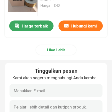
Harga：$40
Suku Cadang KUCING
Harga terbaik
Hubungi kami
Suku cadang mesin
Suku Cadang Mesin Perkins
Lihat Lebih
Suku Cadang Mesin Deutz
Tinggalkan pesan
Suku Cadang Mesin Cummins
Kami akan segera menghubungi Anda kembali!
suku cadang kompresor udara
Pompa Injeksi Bahan Bakar Diesel