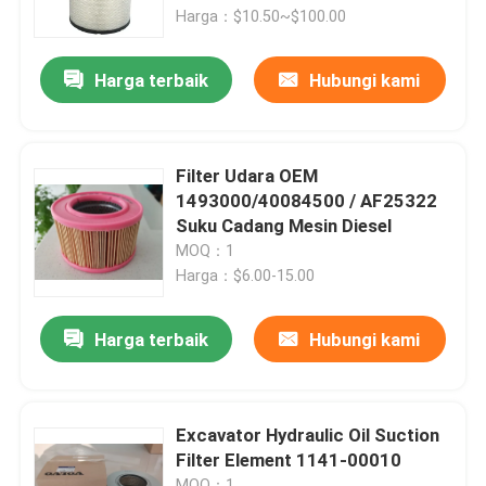
Harga：$10.50~$100.00
Tentang kami
Harga terbaik
Hubungi kami
Tur Pabrik
Filter Udara OEM
Kontrol kualitas
1493000/40084500 / AF25322
Suku Cadang Mesin Diesel
MOQ：1
Hubungi kami
Harga：$6.00-15.00
Berita
Harga terbaik
Hubungi kami
Permintaan Penawaran
Excavator Hydraulic Oil Suction
Filter Element 1141-00010
Suku Cadang Ekskavator
MOQ：1