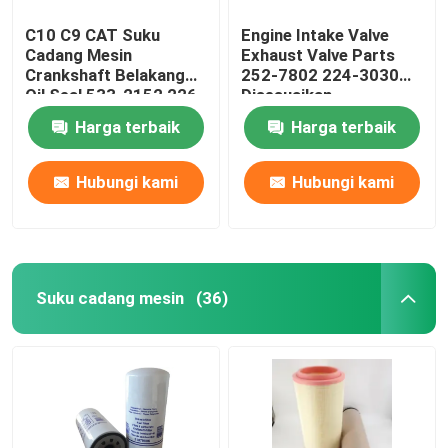
C10 C9 CAT Suku
Engine Intake Valve
Cadang Mesin
Exhaust Valve Parts
Crankshaft Belakang
252-7802 224-3030
Oil Seal 533-2152 226-
Disesuaikan
4757 2264757
Harga terbaik
Harga terbaik
Hubungi kami
Hubungi kami
Suku cadang mesin
(36)