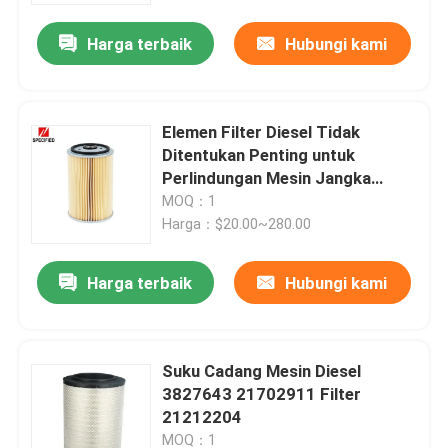
Harga terbaik
Hubungi kami
Elemen Filter Diesel Tidak
Ditentukan Penting untuk
Perlindungan Mesin Jangka
Panjang
MOQ：1
Harga：$20.00~280.00
Harga terbaik
Hubungi kami
Rumah
Suku Cadang Mesin Diesel
Produk
3827643 21702911 Filter
21212204
Video
MOQ：1