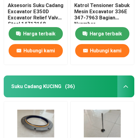
Aksesoris Suku Cadang
Katrol Tensioner Sabuk
Excavator E350D
Mesin Excavator 336E
Suku Cadang Forklift
Excavator Relief Valve
347-7963 Bagian
Steel 14713168
Nunmber
Harga terbaik
Harga terbaik
Hubungi kami
Hubungi kami
Suku Cadang KUCING
(36)