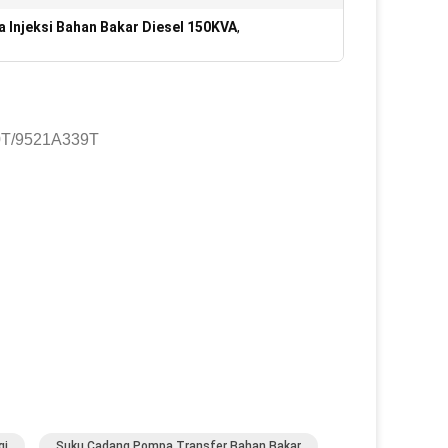
 Injeksi Bahan Bakar Diesel 150KVA
,
30T/9521A339T
gi
Suku Cadang Pompa Transfer Bahan Bakar