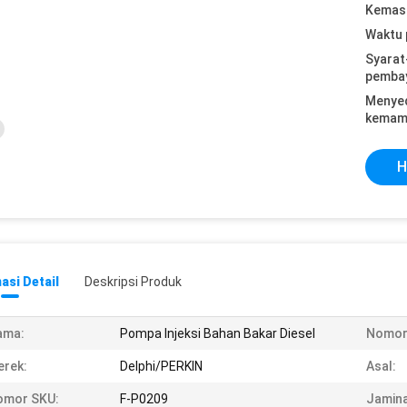
Kemasa
Waktu 
Syarat
pemba
Menye
kemam
H
asi Detail
Deskripsi Produk
ama:
Pompa Injeksi Bahan Bakar Diesel
Nomor
rek:
Delphi/PERKIN
Asal:
omor SKU:
F-P0209
Jamina