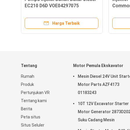
EC210 D6D VOE04297075
Common 
04297075 Suku Cadang Mesin
0962 23
Harga Terbaik
Tentang
Motor Pemula Ekskavator
Rumah
Mesin Diesel 24V Unit Start
Produk
Motor Parts AZF4173
Pertunjukan VR
01183243
Tentang kami
10T 12V Excavator Starter
Berita
Motor Generator 2873D20
Peta situs
Suku Cadang Mesin
Situs Seluler