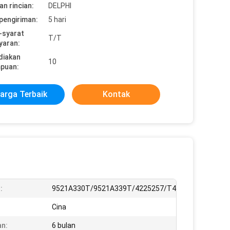
n rincian:
DELPHI
pengiriman:
5 hari
-syarat
T/T
yaran:
diakan
10
puan:
arga Terbaik
Kontak
:
9521A330T/9521A339T/4225257/T415527
Cina
n:
6 bulan