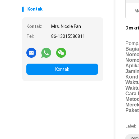
Kontak
Me
Kontak:
Mrs. Nicole Fan
Deskri
Tel:
86-13015586811
Pompa
Bagia
Nomor
Nomo
Aplika
Kontak
Jamin
Kondi
Waktu
Waktu
Cara
Metod
Merek
Paket
Label:
Pomp