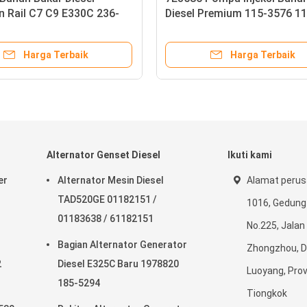
Rail C7 C9 E330C 236-
Diesel Premium 115-3576 1
60962
Engine
Harga Terbaik
Harga Terbaik
Alternator Genset Diesel
Ikuti kami
er
Alternator Mesin Diesel
Alamat perus
TAD520GE 01182151 /
1016, Gedung
01183638 / 61182151
No.225, Jalan
Bagian Alternator Generator
Zhongzhou, Dis
2
Diesel E325C Baru 1978820
Luoyang, Prov
185-5294
Tiongkok