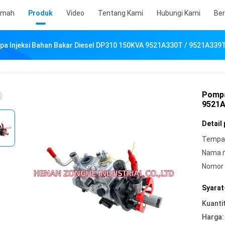
umah
Produk
Video
Tentang Kami
Hubungi Kami
Ber
a Injeksi Bahan Bakar Diesel DP310 150KVA 9521A330T / 9521A339
Pompa
9521A
Detail
Tempat
Nama 
Nomor 
Syarat
Kuanti
Harga: