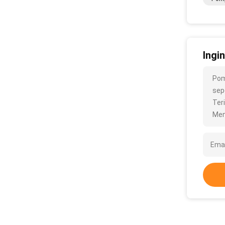
Ingi
Pom
sepe
Ter
Men