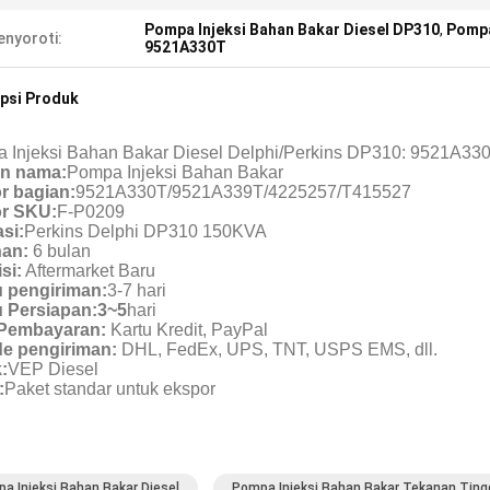
Pompa Injeksi Bahan Bakar Diesel DP310
,
Pompa
nyoroti:
9521A330T
psi Produk
 Injeksi Bahan Bakar Diesel Delphi/Perkins DP310: 9521A3
n nama:
Pompa Injeksi Bahan Bakar
 bagian:
9521A330T/
9521A339T/
4225257/T415527
r SKU:
F-P0209
si:
Perkins Delphi DP310 150KVA
an:
6 bulan
si:
Aftermarket Baru
 pengiriman:
3-7 hari
 Persiapan:
3~5
hari
 Pembayaran:
Kartu Kredit, PayPal
e pengiriman:
DHL, FedEx, UPS, TNT, USPS EMS, dll.
:
VEP Diesel
:
Paket standar untuk ekspor
a Injeksi Bahan Bakar Diesel
Pompa Injeksi Bahan Bakar Tekanan Ting