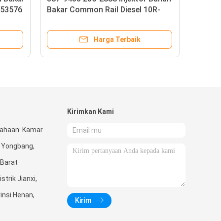
153576
Bakar Common Rail Diesel 10R-
7224 387-9427
Harga Terbaik
Kirimkan Kami
ahaan: Kamar
 Yongbang,
 Barat
trik Jianxi,
insi Henan,
Kirim