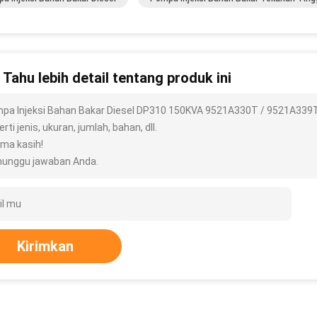
n Tahu lebih detail tentang produk ini
pa Injeksi Bahan Bakar Diesel DP310 150KVA 9521A330T / 9521A339T 
rti jenis, ukuran, jumlah, bahan, dll.
ima kasih!
unggu jawaban Anda.
Kirimkan