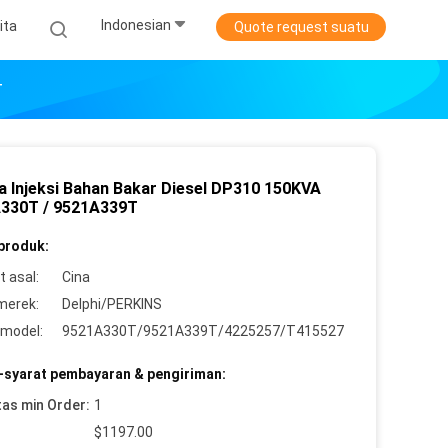
Indonesian
ita
Quote request suatu
T
 Injeksi Bahan Bakar Diesel DP310 150KVA
330T / 9521A339T
 produk:
 asal:
Cina
merek:
Delphi/PERKINS
model:
9521A330T/9521A339T/4225257/T415527
-syarat pembayaran & pengiriman:
tas min Order:
1
$1197.00