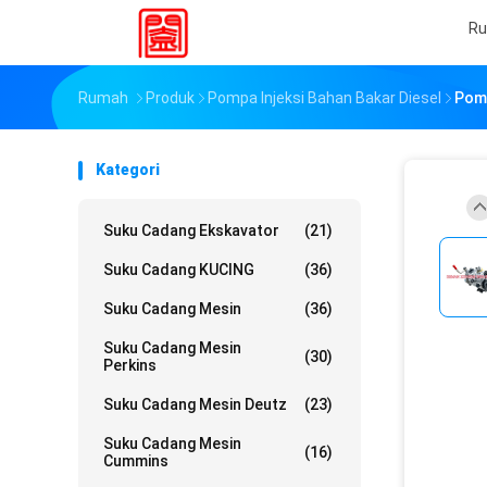
R
Rumah
Produk
Pompa Injeksi Bahan Bakar Diesel
Pomp
Kategori
Suku Cadang Ekskavator
(21)
Suku Cadang KUCING
(36)
Suku Cadang Mesin
(36)
Suku Cadang Mesin
(30)
Perkins
Suku Cadang Mesin Deutz
(23)
Suku Cadang Mesin
(16)
Cummins