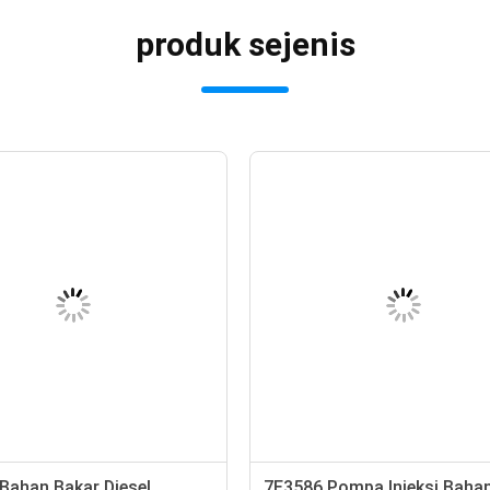
produk sejenis
 Bahan Bakar Diesel
7E3586 Pompa Injeksi Baha