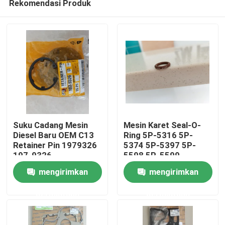
Rekomendasi Produk
Suku Cadang Mesin
Mesin Karet Seal-O-
Diesel Baru OEM C13
Ring 5P-5316 5P-
Retainer Pin 1979326
5374 5P-5397 5P-
197-9326
5598 5P-5599
Rumah
mengirimkan
mengirimkan
Produk
permintaan
permintaan
Video