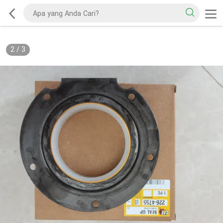
2
/
3