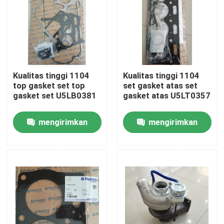
Tentang kami
Tur Pabrik
Kualitas tinggi 1104
Kualitas tinggi 1104
top gasket set top
set gasket atas set
Kontrol kualitas
gasket set U5LB0381
gasket atas U5LT0357
mengirimkan
mengirimkan
Hubungi kami
permintaan
permintaan
Berita
Permintaan Penawaran
Suku Cadang Ekskavator