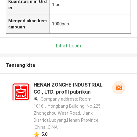
Kuantitas min Ord
1 pc
er
Menyediakan kem
1000pcs
ampuan
Lihat Lebih
Tentang kita
HENAN ZONGHE INDUSTRIAL
CO., LTD. profil pabrikan
Company address: Room
1016，Yongbang Building ,No.225,
Zhongzhou West Road, Jianxi
District,Luoyang,Henan Province
,China ,CINA
5.0