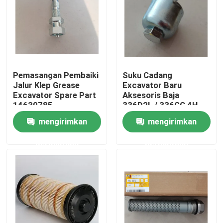
Tentang kami
Tur Pabrik
Pemasangan Pembaiki
Suku Cadang
Jalur Klep Grease
Excavator Baru
Kontrol kualitas
Excavator Spare Part
Aksesoris Baja
14630785
336D2L / 336GC 4H-
6112
mengirimkan
mengirimkan
Hubungi kami
permintaan
permintaan
Berita
Permintaan Penawaran
Suku Cadang Ekskavator