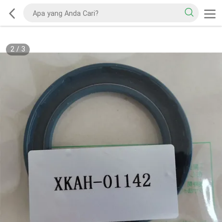
2
/
3