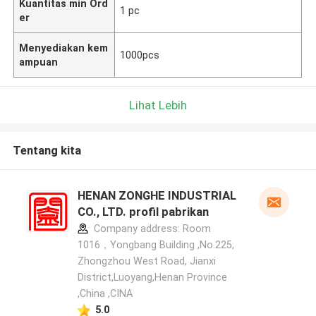
Kuantitas min Ord
1 pc
er
Menyediakan kem
1000pcs
ampuan
Lihat Lebih
Tentang kita
HENAN ZONGHE INDUSTRIAL
CO., LTD. profil pabrikan
Company address: Room
1016，Yongbang Building ,No.225,
Zhongzhou West Road, Jianxi
District,Luoyang,Henan Province
,China ,CINA
5.0