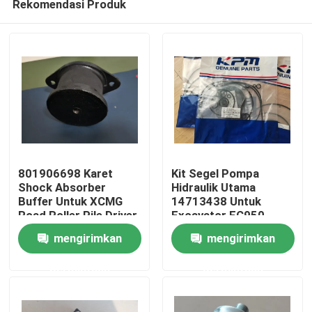
Rekomendasi Produk
801906698 Karet
Kit Segel Pompa
Shock Absorber
Hidraulik Utama
Buffer Untuk XCMG
14713438 Untuk
Road Roller Pile Driver
Excavator EC950
Rumah
mengirimkan
mengirimkan
Produk
permintaan
permintaan
Video