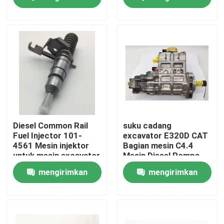
permintaan
permintaan
Tentang kami
Tur Pabrik
Kontrol kualitas
Hubungi kami
Diesel Common Rail
suku cadang
Fuel Injector 101-
excavator E320D CAT
4561 Mesin injektor
Bagian mesin C4.4
Berita
untuk mesin excavator
Mesin Diesel Pompa
3116
injeksi bahan bakar
mengirimkan
mengirimkan
324-0532
Permintaan Penawaran
permintaan
permintaan
Suku Cadang Ekskavator