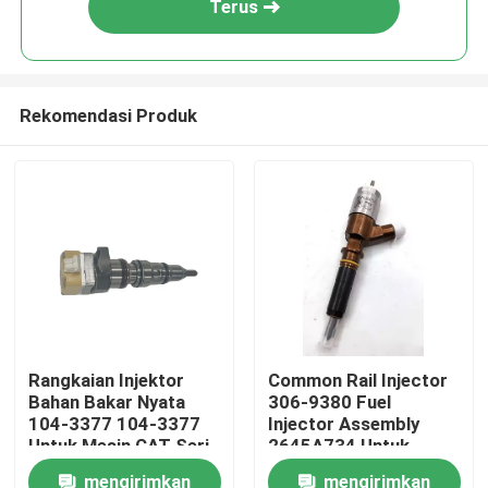
Terus
Rekomendasi Produk
Rumah
Rangkaian Injektor
Common Rail Injector
Bahan Bakar Nyata
306-9380 Fuel
Produk
104-3377 104-3377
Injector Assembly
Untuk Mesin CAT Seri
2645A734 Untuk
3126
Mesin CAT C6.6 C4.4
mengirimkan
mengirimkan
Video