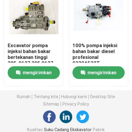
Suku Cadang KUCING
Suku cadang mesin
Excavator pompa
100% pompa injeksi
injeksi bahan bakar
bahan bakar diesel
Suku Cadang Mesin Perkins
bertekanan tinggi
profesional
295-9127 295 9127
9320A522T
Untuk mesin C4.2
9320A520T
Suku Cadang Mesin Deutz
mengirimkan
mengirimkan
2644H216
permintaan
permintaan
Suku Cadang Mesin Cummins
Rumah
Tentang kita
Hubungi kami
Desktop Site
Sitemap
Privacy Policy
suku cadang kompresor udara
Pompa Injeksi Bahan Bakar Diesel
Kualitas
Suku Cadang Ekskavator
Pabrik