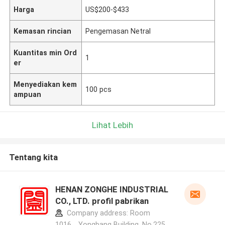
Harga
US$200-$433
Kemasan rincian
Pengemasan Netral
Kuantitas min Ord
1
er
Menyediakan kem
100 pcs
ampuan
Lihat Lebih
Tentang kita
HENAN ZONGHE INDUSTRIAL
CO., LTD. profil pabrikan
Company address: Room
1016，Yongbang Building ,No.225,