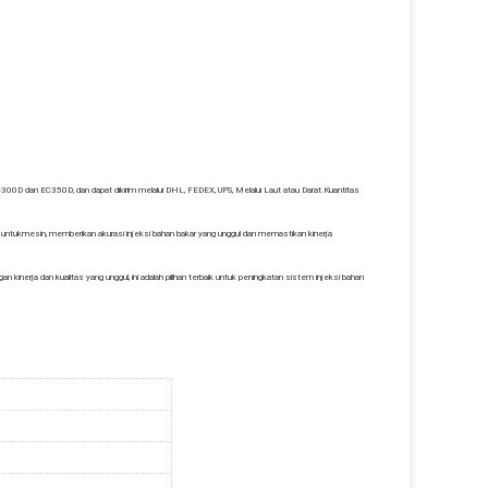
00D dan EC350D, dan dapat dikirim melalui DHL, FEDEX, UPS, Melalui Laut atau Darat.Kuantitas
 untuk
mesin, memberikan akurasi injeksi bahan bakar yang unggul dan memastikan kinerja
nerja dan kualitas yang unggul, ini adalah pilihan terbaik untuk peningkatan sistem injeksi bahan