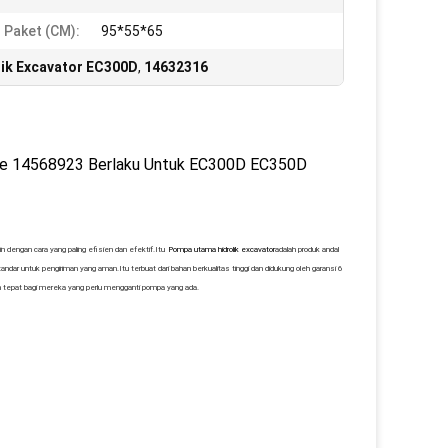
 Paket (CM):
95*55*65
ik Excavator EC300D
,
14632316
pe 14568923 Berlaku Untuk EC300D EC350D
dengan cara yang paling efisien dan efektif.Itu
Pompa utama hidrolik excavator
adalah produk andal
r untuk pengiriman yang aman.Itu terbuat dari bahan berkualitas tinggi dan didukung oleh garansi 6
n tepat bagi mereka yang perlu mengganti pompa yang ada.