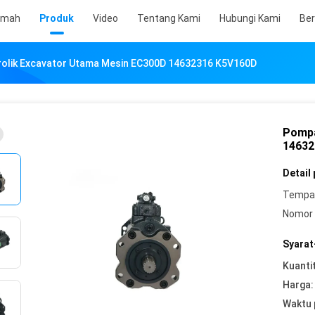
umah
Produk
Video
Tentang Kami
Hubungi Kami
Ber
olik Excavator Utama Mesin EC300D 14632316 K5V160D
Pompa
14632
Detail
Tempat
Nomor 
Syarat
Kuanti
Harga:
Waktu 