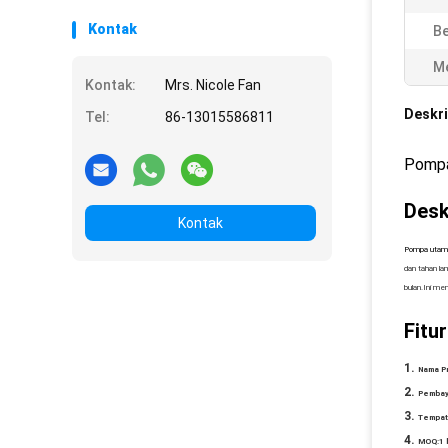
Kontak
Be
Me
Kontak:
Mrs. Nicole Fan
Deskri
Tel:
86-13015586811
Pompa
Desk
Kontak
Pompa utama 
dan tahan la
bulan.Ini me
Fitur
Nama P
Pembay
Tempat 
MOQ:
1 