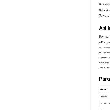
Model 
Kualita
Fitur k
Aplik
Pompa u
Pompa 
Ini
pesanan min
Ini telah di
mesin.Mudah
Bahan Bakar D
bakar.Ini pas
Para
Atribut
Kualitas
Metode pe