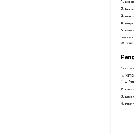
Mendia
Menguj
Member
Menyes
Member
Kami berkom
excavat
Peng
Pengemasan 
Pompa
Itu
Pom
Itu
Kotak 
Kotak h
Paket h