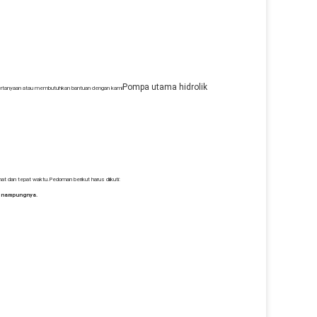
Pompa utama hidrolik
pertanyaan atau membutuhkan bantuan dengan kami
at dan tepat waktu.Pedoman berikut harus diikuti:
enampungnya.