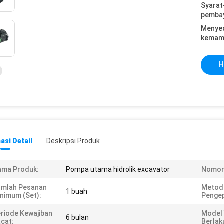
Syarat
pemba
Menye
kemam
H
asi Detail
Deskripsi Produk
ama Produk:
Pompa utama hidrolik excavator
Nomor
umlah Pesanan
Metod
1 buah
nimum (set):
Penge
riode Kewajiban
Model
6 bulan
cat:
Berlak