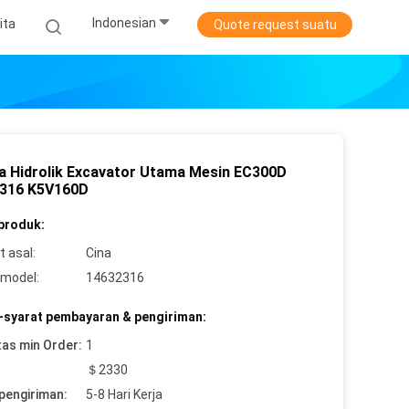
Indonesian
ita
Quote request suatu
 Hidrolik Excavator Utama Mesin EC300D
316 K5V160D
 produk:
 asal:
Cina
model:
14632316
-syarat pembayaran & pengiriman:
tas min Order:
1
＄2330
pengiriman:
5-8 Hari Kerja