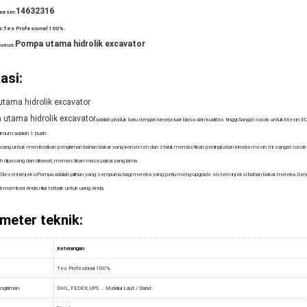
14632316
mesin:
s:
Tes Profesional 100%.
Pompa utama hidrolik excavator
husus:
asi:
tama hidrolik excavator
utama hidrolik excavator
adalah produk baru dengan kinerja luar biasa dan kualitas tinggi.Sangat cocok untuk
Mesin EC3
imum adalah 1 buah.
rancang untuk memberikan pengiriman bahan bakar yang konsisten dan stabil, memastikan peningkatan kinerja mesin.Ini sangat cocok
 dipasang dan dirawat, memastikan masa pakai yang lama.
iesel ini
Injeksi
Pompa adalah pilihan yang sempurna bagi mereka yang perlu meng-upgrade sistem injeksi bahan bakar mereka.Dengan ki
ti memberi Anda nilai terbaik untuk uang Anda.
meter teknik:
Keterangan
Tes Profesional 100%.
ngiriman
DHL, FEDEX, UPS ... Melalui Laut / Darat