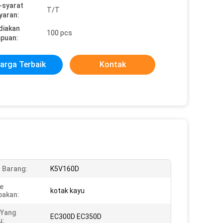
-syarat
T/T
yaran:
diakan
100 pcs
puan:
arga Terbaik
Kontak
 Barang:
K5V160D
e
kotak kayu
pakan:
 Yang
EC300D EC350D
u: