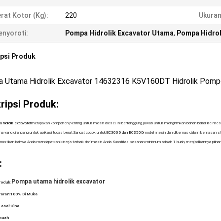
rat Kotor (kg):
220
Ukuran
nyoroti:
Pompa Hidrolik Excavator Utama
,
Pompa Hidrol
psi Produk
 Utama Hidrolik Excavator 14632316 K5V160DT Hidrolik Pom
ripsi Produk:
hidrolik excavator
merupakan komponen penting untuk mesin diesel.Ini bertanggung jawab untuk mengirimkan bahan bakar ke mesin 
ma yang dirancang untuk aplikasi tugas berat.Sangat cocok untuk
EC300D dan EC350D
model mesin dan dikemas dalam kemasan standa
mastikan bahwa Anda mendapatkan kinerja terbaik dari mesin Anda.Kuantitas pesanan minimum adalah 1 buah, menjadikannya piliha
:
Pompa utama hidrolik excavator
roduk:
aran:
100% Di Muka
asal:
Cina
buah