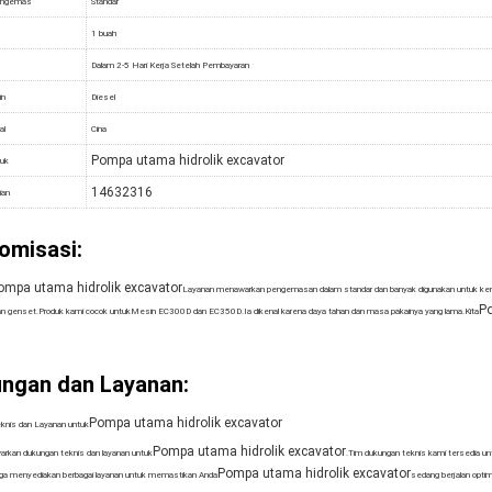
engemas
Standar
1 buah
Dalam 2-5 Hari Kerja Setelah Pembayaran
in
Diesel
al
Cina
Pompa utama hidrolik excavator
uk
14632316
ian
omisasi:
ompa utama hidrolik excavator
Layanan menawarkan pengemasan dalam standar dan banyak digunakan untuk kendar
Po
dan genset.Produk kami cocok untuk
Mesin EC300D dan EC350D.Ia dikenal karena daya tahan dan masa pakainya yang lama.Kita
ngan dan Layanan:
Pompa utama hidrolik excavator
knis dan Layanan untuk
Pompa utama hidrolik excavator
rkan dukungan teknis dan layanan untuk
.Tim dukungan teknis kami tersedia u
Pompa utama hidrolik excavator
uga menyediakan berbagai layanan untuk memastikan Anda
sedang berjalan optim