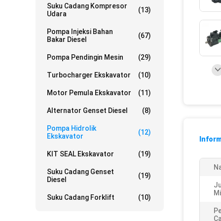
Suku Cadang Kompresor
(13)
Udara
Pompa Injeksi Bahan
(67)
Bakar Diesel
Pompa Pendingin Mesin
(29)
Turbocharger Ekskavator
(10)
Motor Pemula Ekskavator
(11)
Alternator Genset Diesel
(8)
Pompa Hidrolik
(12)
Ekskavator
Inform
KIT SEAL Ekskavator
(19)
N
Suku Cadang Genset
(19)
Diesel
J
Mi
Suku Cadang Forklift
(10)
Pe
Ca