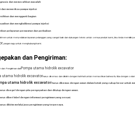
gnosis dan memecahkan masalah
i dan memeriksa pompa injeksi
sihkan dan mengganti bagian
uaikan dan mengkalibrasi pompa injeksi
ikan pelayanan perawatan dan perbaikan
itmen untuk menyediakan layanan pelanggan yang sangat baik dan dukungan teknis untuk semua produk kami.Jika Anda memiliki 
or
, jangan ragu untuk menghubungi kami.
epakan dan Pengiriman:
Pompa utama hidrolik excavator
dan Pengiriman dari
 utama hidrolik excavator
harus dikemas dan dikirim dengan hati-hati untuk memastikan bahwa itu tiba dengan selam
pa utama hidrolik excavator
harus dikemas dengan aman dalam kotak yang cukup besar untuk m
harus disegel dengan pita pengepakan dan ditutup dengan aman.
arus diberi label dengan informasi pengiriman yang sesuai.
arus dikirim melalui jasa pengiriman yang terpercaya.