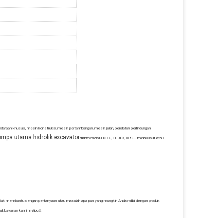
aan khusus, mesin konstruksi, mesin pertambangan, mesin jalan, peralatan perlindungan
mpa utama hidrolik excavator
dikirim melalui DHL, FEDEX, UPS ... melalui laut atau
ntuk membantu dengan pertanyaan atau masalah apa pun yang mungkin Anda miliki dengan produk
al.Layanan kami meliputi: