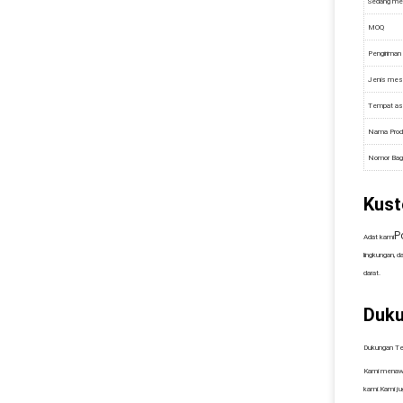
Sedang m
MOQ
Pengiriman
Jenis mes
Tempat as
Nama Prod
Nomor Bag
Kust
P
Adat kami
lingkungan, 
darat.
Duku
Dukungan Te
Kami menawa
kami.Kami j