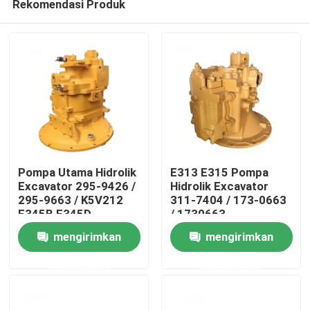
Rekomendasi Produk
Pompa Utama Hidrolik
E313 E315 Pompa
Excavator 295-9426 /
Hidrolik Excavator
295-9663 / K5V212
311-7404 / 173-0663
E345B E345D
/ 1730663
Rumah
mengirimkan
mengirimkan
Produk
permintaan
permintaan
Video