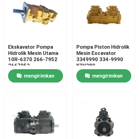
Tentang kami
Tur Pabrik
Ekskavator Pompa
Pompa Piston Hidrolik
Hidrolik Mesin Utama
Mesin Excavator
Kontrol kualitas
10R-6370 266-7952
3349990 334-9990
2667952
K3V280
mengirimkan
mengirimkan
Hubungi kami
permintaan
permintaan
Berita
Permintaan Penawaran
Suku Cadang Ekskavator