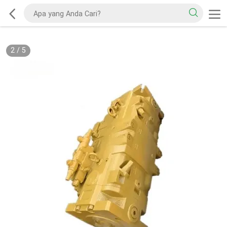
2
/
5